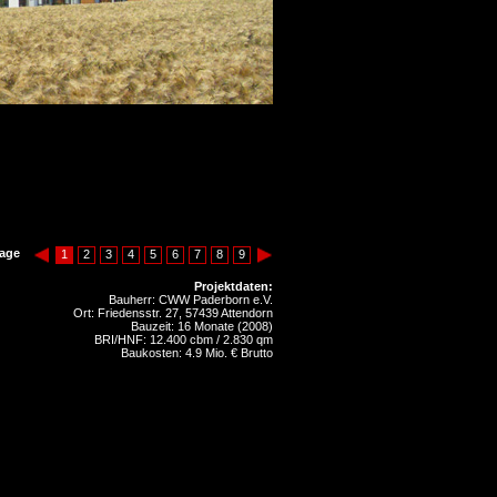
age
1
2
3
4
5
6
7
8
9
Projektdaten:
Bauherr: CWW Paderborn e.V.
Ort: Friedensstr. 27, 57439 Attendorn
Bauzeit: 16 Monate (2008)
BRI/HNF: 12.400 cbm / 2.830 qm
Baukosten: 4.9 Mio. € Brutto