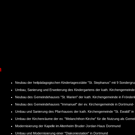
Neubau der heilpädagogischen Kindertagesstätte "St. Stephanus" mit 9 Sondergr
Umbau, Sanierung und Erweiterung des Kindergartens der kath. Kirchengemeinde
Neubau des Gemeindehauses "St. Marien" der kath. Kirchengemeinde in Frönden
Neubau des Gemeindehauses "Immanuel" der ev. Kirchengemeinde in Dortmund-
Umbau und Sanierung des Pfarrhauses der kath. Kirchengemeinde "St. Ewaldi" in
Umbau der Kirchenräume der ev. "Melanchthon-Kirche" für die Nutzung als Gem
Modernisierung der Kapelle im Altenheim Bruder-Jordan-Haus Dortmund
Umbau und Modernisierung einer "Diakoniestation" in Dortmund