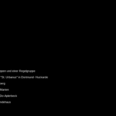
uppen und einer Regelgruppe
 "St. Urbanus" in Dortmund- Huckarde
berg
 Marten
 Do-Aplerbeck
eindehaus